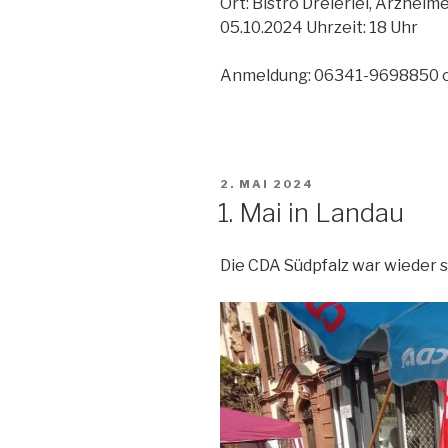
Ort: Bistro Dreierlei, Arzhei
05.10.2024 Uhrzeit: 18 Uhr
Anmeldung: 06341-9698850 o
VERÖFFENTLICHT
2. MAI 2024
AM
1. Mai in Landau
Die CDA Südpfalz war wieder s