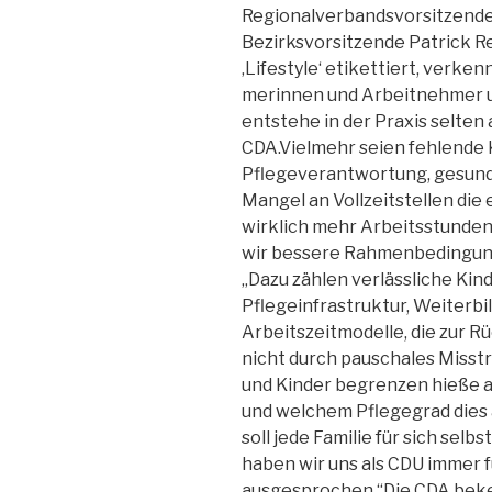
Regionalverbandsvorsitzende
Bezirksvorsitzende Patrick Re
‚Lifestyle‘ etikettiert, verke
merinnen und Arbeitnehmer un
entstehe in der Praxis selten
CDA.Vielmehr seien fehlende
Pflegeverantwortung, gesund
Mangel an Vollzeitstellen die
wirklich mehr Arbeitsstunden
wir bessere Rahmenbedingung
„Dazu zählen verlässliche Kin
Pflegeinfrastruktur, Weiterb
Arbeitszeitmodelle, die zur Rü
nicht durch pauschales Misstr
und Kinder begrenzen hieße au
und welchem Pflegegrad dies a
soll jede Familie für sich sel
haben wir uns als CDU immer 
ausgesprochen.“Die CDA beken