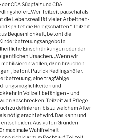
 der CDA Südpfalz und CDA
dlingshöfer.„Wer Teilzeit pauschal als
nnt die Lebensrealität vieler Arbeitneh-
d spaltet die Belegschaften.“ Teilzeit
 aus Bequemlichkeit, betont die
 Kinderbetreuungsangebote,
heitliche Einschränkungen oder der
 eigentlichen Ursachen. „Wenn wir
 mobilisieren wollen, dann brauchen
en“, betont Patrick Redlingshöfer.
derbetreuung, eine tragfähige
ild- ungsmöglichkeiten und
ckkehr in Vollzeit befähigen – und
auen abschrecken. Teilzeit auf Pflege
ch zu definieren, bis zu welchem Alter
ls nötig erachtet wird. Das kann und
bst entscheiden. Aus guten Gründen
für maximale Wahlfreiheit
ne sich klar zum Recht auf Teilzeit