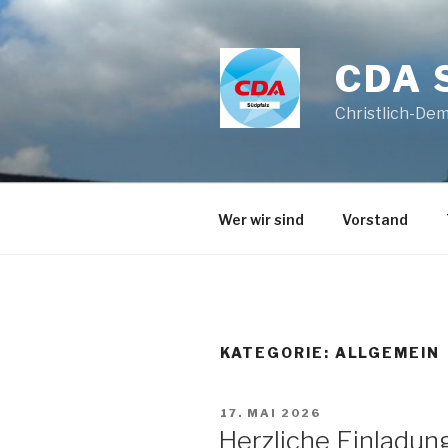
Zum
Inhalt
springen
CDA 
Christlich-De
Wer wir sind
Vorstand
KATEGORIE:
ALLGEMEIN
VERÖFFENTLICHT
17. MAI 2026
AM
Herzliche Einladun