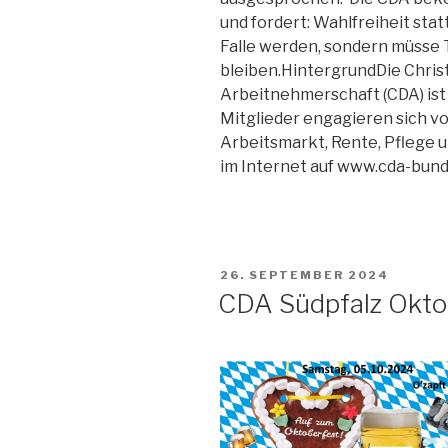
und fordert: Wahlfreiheit statt
Falle werden, sondern müsse 
bleiben.HintergrundDie Chri
Arbeitnehmerschaft (CDA) ist 
Mitglieder engagieren sich vor
Arbeitsmarkt, Rente, Pflege 
im Internet auf www.cda-bund
VERÖFFENTLICHT
26. SEPTEMBER 2024
AM
CDA Südpfalz Okto