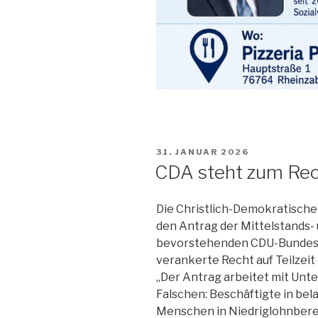
VERÖFFENTLICHT
31. JANUAR 2026
AM
CDA steht zum Rech
Die Christlich-Demokratische
den Antrag der Mittelstands-
bevorstehenden CDU-Bundespa
verankerte Recht auf Teilzeit
„Der Antrag arbeitet mit Unte
Falschen: Beschäftigte in be
Menschen in Niedriglohnberei