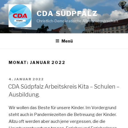
Zum
Inhalt
CDA SÜDPFALZ
springen
Christlich-Demokratische Arbeitnehmerschaft
Menü
MONAT:
JANUAR 2022
VERÖFFENTLICHT
4. JANUAR 2022
AM
CDA Südpfalz Arbeitskreis Kita – Schulen –
Ausbildung.
Wir wollen das Beste für unsere Kinder. Im Vordergrund
steht auch in Pandemiezeiten die Betreuung der Kinder.
Allzu oft werden aber auch jene vergessen, die die