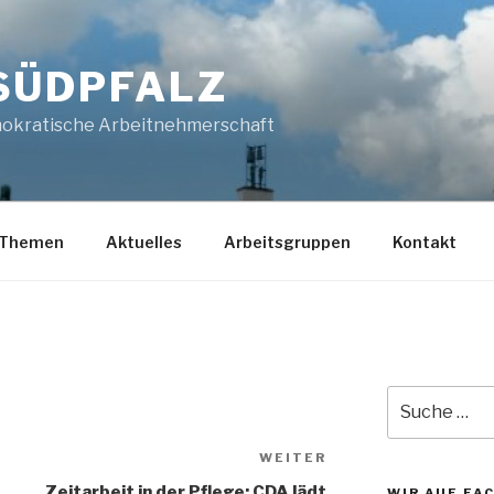
SÜDPFALZ
mokratische Arbeitnehmerschaft
Themen
Aktuelles
Arbeitsgruppen
Kontakt
Suche
nach:
WEITER
Nächster
Beitrag
Zeitarbeit in der Pflege: CDA lädt
WIR AUF FA