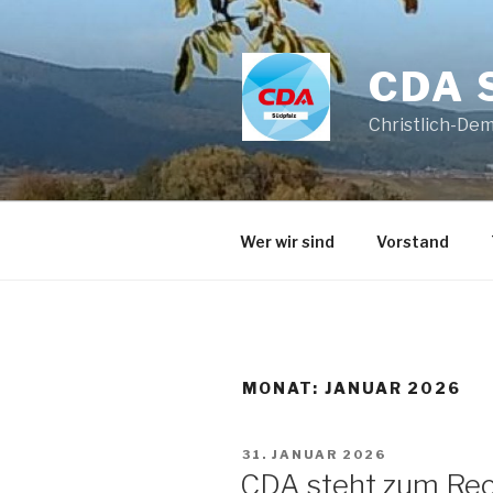
Zum
Inhalt
springen
CDA 
Christlich-De
Wer wir sind
Vorstand
MONAT:
JANUAR 2026
VERÖFFENTLICHT
31. JANUAR 2026
AM
CDA steht zum Rech