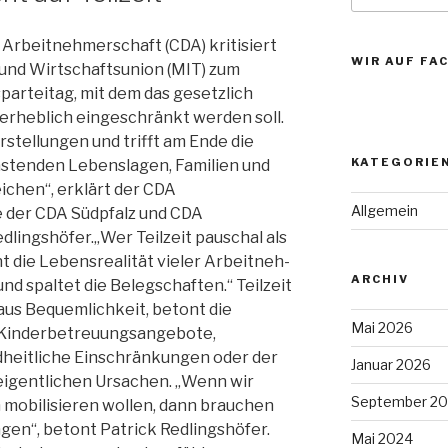
 Arbeitnehmerschaft (CDA) kritisiert
WIR AUF FA
 und Wirtschaftsunion (MIT) zum
rteitag, mit dem das gesetzlich
 erheblich eingeschränkt werden soll.
rstellungen und trifft am Ende die
KATEGORIE
lastenden Lebenslagen, Familien und
chen“, erklärt der CDA
Allgemein
 der CDA Südpfalz und CDA
dlingshöfer.„Wer Teilzeit pauschal als
nnt die Lebensrealität vieler Arbeitneh-
ARCHIV
d spaltet die Belegschaften.“ Teilzeit
 aus Bequemlichkeit, betont die
Mai 2026
 Kinderbetreuungsangebote,
heitliche Einschränkungen oder der
Januar 2026
 eigentlichen Ursachen. „Wenn wir
September 2
 mobilisieren wollen, dann brauchen
en“, betont Patrick Redlingshöfer.
Mai 2024