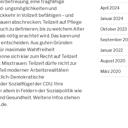
derbetreuung, eine tragfähige
April 2024
ild- ungsmöglichkeiten und
ckkehr in Vollzeit befähigen – und
Januar 2024
auen abschrecken. Teilzeit auf Pflege
ch zu definieren, bis zu welchem Alter
Oktober 2023
ls nötig erachtet wird. Das kann und
September 20
bst entscheiden. Aus guten Gründen
für maximale Wahlfreiheit
Januar 2022
ne sich klar zum Recht auf Teilzeit
August 2020
 Misstrauen. Teilzeit dürfe nicht zur
Teil moderner Arbeitsrealitäten
März 2020
stlich-Demokratische
der Sozialflügel der CDU. Ihre
 allem in Feldern der Sozialpolitik wie
und Gesundheit. Weitere Infos stehen
.de.