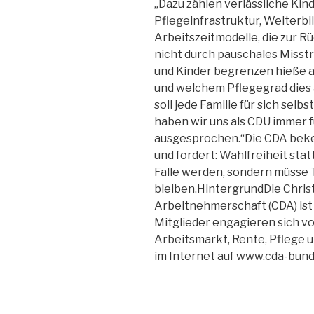
„Dazu zählen verlässliche Kin
Pflegeinfrastruktur, Weiterb
Arbeitszeitmodelle, die zur Rü
nicht durch pauschales Misstr
und Kinder begrenzen hieße au
und welchem Pflegegrad dies a
soll jede Familie für sich sel
haben wir uns als CDU immer 
ausgesprochen.“Die CDA beken
und fordert: Wahlfreiheit statt
Falle werden, sondern müsse 
bleiben.HintergrundDie Chri
Arbeitnehmerschaft (CDA) ist 
Mitglieder engagieren sich vor
Arbeitsmarkt, Rente, Pflege 
im Internet auf www.cda-bund