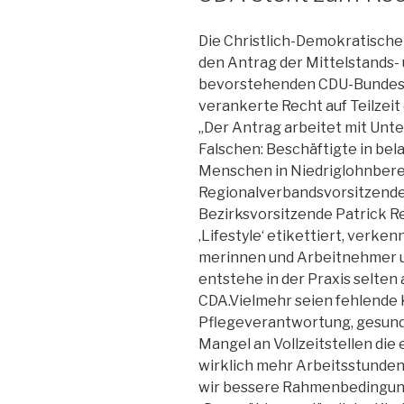
Die Christlich-Demokratische
den Antrag der Mittelstands-
bevorstehenden CDU-Bundespa
verankerte Recht auf Teilzeit
„Der Antrag arbeitet mit Unte
Falschen: Beschäftigte in be
Menschen in Niedriglohnberei
Regionalverbandsvorsitzende
Bezirksvorsitzende Patrick Re
‚Lifestyle‘ etikettiert, verke
merinnen und Arbeitnehmer un
entstehe in der Praxis selten
CDA.Vielmehr seien fehlende
Pflegeverantwortung, gesund
Mangel an Vollzeitstellen die
wirklich mehr Arbeitsstunden
wir bessere Rahmenbedingung